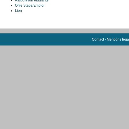
Association étudiante
Offre Stage/Emploi
Lien
Contact
-
Mentions léga