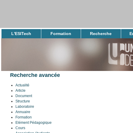
L'ESITech
Formation
Recherche
E
Présentation
Le premier cycle
La recherche à l'ESITech
Les li
Entrep
Le mot du directeur
Physique pour la Santé
Masters recherche
Les pr
Assurance qualité
Technologies du Vivant
Les s
Formation tout au long de
la vie
Taxe 
Recherche avancée
Actualité
Article
Document
Structure
Laboratoire
Annuaire
Formation
Elément Pédagogique
Cours